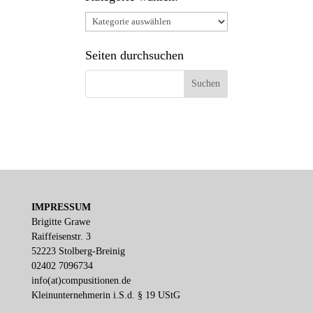
Kategorie
wählen:
Seiten durchsuchen
IMPRESSUM
Brigitte Grawe
Raiffeisenstr. 3
52223 Stolberg-Breinig
02402 7096734
info(at)compusitionen.de
Kleinunternehmerin i.S.d. § 19 UStG