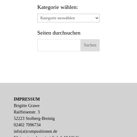
Kategorie wählen:
Kategorie
wählen:
Seiten durchsuchen
IMPRESSUM
Brigitte Grawe
Raiffeisenstr. 3
52223 Stolberg-Breinig
02402 7096734
info(at)compusitionen.de