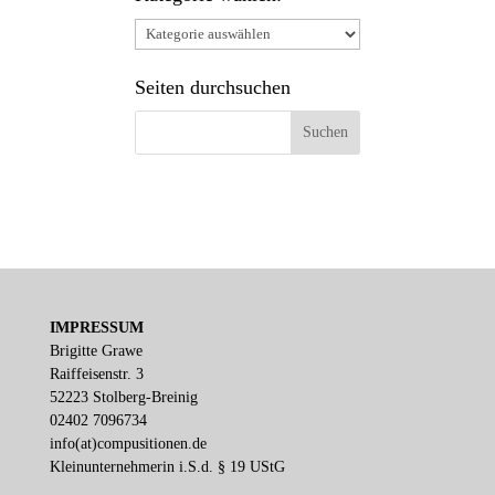
Kategorie
wählen:
Seiten durchsuchen
IMPRESSUM
Brigitte Grawe
Raiffeisenstr. 3
52223 Stolberg-Breinig
02402 7096734
info(at)compusitionen.de
Kleinunternehmerin i.S.d. § 19 UStG