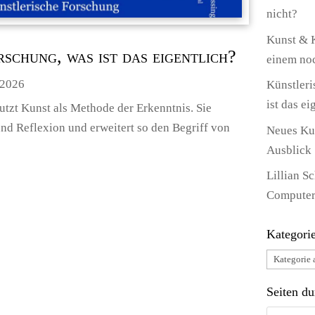
nicht?
Kunst & 
schung, was ist das eigentlich?
einem noc
.2026
Künstleri
ist das ei
tzt Kunst als Methode der Erkenntnis. Sie
und Reflexion und erweitert so den Begriff von
Neues Ku
Ausblick
Lillian S
Computer
Kategori
Kategori
wählen:
Seiten d