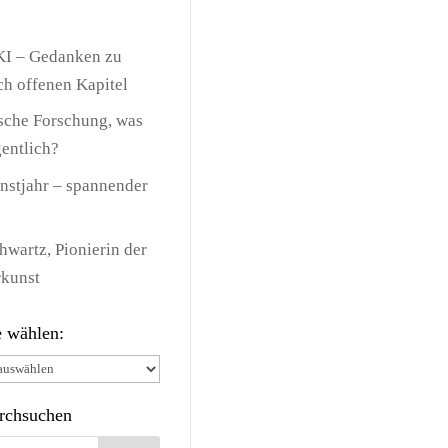
KI – Gedanken zu
h offenen Kapitel
sche Forschung, was
gentlich?
nstjahr – spannender
chwartz, Pionierin der
kunst
e wählen:
e
urchsuchen