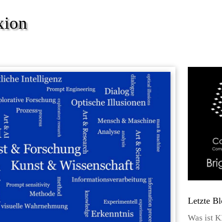
xion
Letzte Bl
Was ist KI