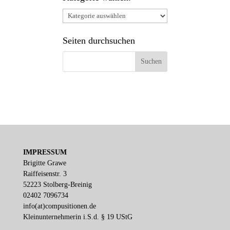
Kategorie
wählen:
Seiten durchsuchen
IMPRESSUM
Brigitte Grawe
Raiffeisenstr. 3
52223 Stolberg-Breinig
02402 7096734
info(at)compusitionen.de
Kleinunternehmerin i.S.d. § 19 UStG