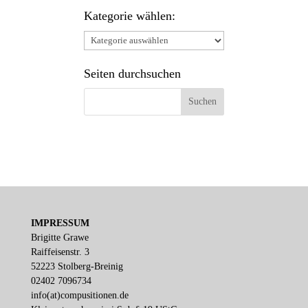
Kategorie wählen:
Kategorie
wählen:
Seiten durchsuchen
IMPRESSUM
Brigitte Grawe
Raiffeisenstr. 3
52223 Stolberg-Breinig
02402 7096734
info(at)compusitionen.de