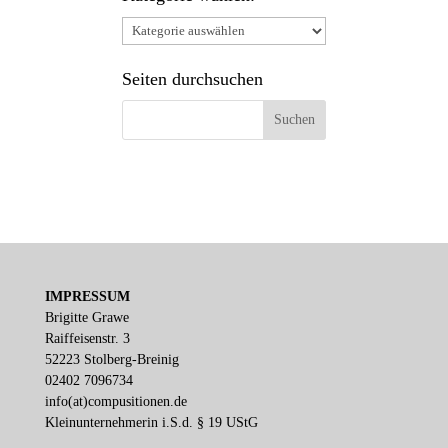
Kategorie
wählen:
Seiten durchsuchen
IMPRESSUM
Brigitte Grawe
Raiffeisenstr. 3
52223 Stolberg-Breinig
02402 7096734
info(at)compusitionen.de
Kleinunternehmerin i.S.d. § 19 UStG