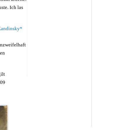
ste. Ich las
Kandinsky*
nzweifelhaft
ten
ilt
909