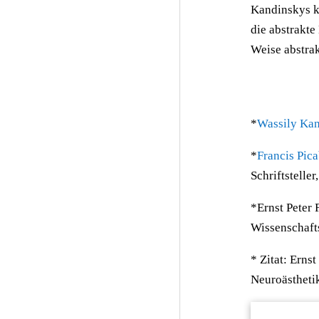
Kandinskys kü
die abstrakt
Weise abstrak
*
Wassily Ka
*
Francis Pica
Schriftstelle
*Ernst Peter 
Wissenschaft
* Zitat: Erns
Neuroästhetik