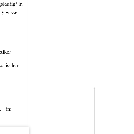
släufig‘ in
 gewisser
etiker
zösischer
 – in: