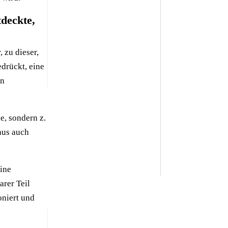
tdeckte,
 zu dieser,
edrückt, eine
en
e, sondern z.
aus auch
ine
arer Teil
oniert und