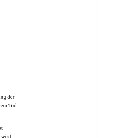
ung der
hrem Tod
bt
 wird.