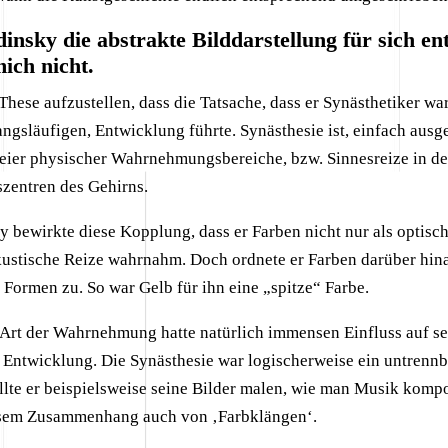
insky die abstrakte Bilddarstellung
für sich en
ich nicht.
These aufzustellen, dass die Tatsache, dass er Synästhetiker war,
angsläufigen, Entwicklung führte. Synästhesie ist, einfach ausg
ier physischer Wahrnehmungsbereiche, bzw. Sinnesreize in d
szentren des Gehirns.
 bewirkte diese Kopplung, dass er Farben nicht nur als optisch
akustische Reize wahrnahm. Doch ordnete er Farben darüber hin
Formen zu. So war Gelb für ihn eine „spitze“ Farbe.
 Art der Wahrnehmung hatte natürlich immensen Einfluss auf se
 Entwicklung. Die Synästhesie war logischerweise ein untrennb
lte er beispielsweise seine Bilder malen, wie man Musik komp
esem Zusammenhang auch von ‚Farbklängen‘.