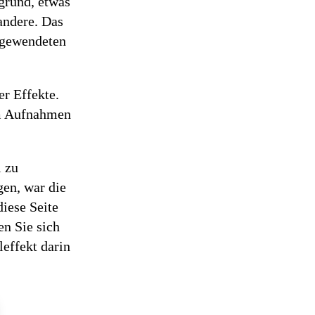
grund, etwas
andere. Das
angewendeten
er Effekte.
um Aufnahmen
l zu
gen, war die
iese Seite
en Sie sich
effekt darin