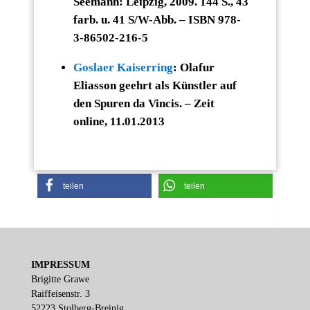
Seemann: Leipzig, 2009. 144 S., 43
farb. u. 41 S/W-Abb. – ISBN 978-
3-86502-216-5
Goslaer Kaiserring
: Olafur
Eliasson geehrt als Künstler auf
den Spuren da Vincis. – Zeit
online, 11.01.2013
teilen
teilen
IMPRESSUM
Brigitte Grawe
Raiffeisenstr. 3
52223 Stolberg-Breinig