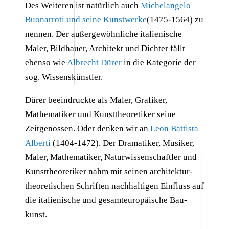
Des Weiteren ist natürlich auch
Michelangelo
Buonarroti und seine Kunstwerke
(1475-1564) zu
nennen. Der außergewöhnliche italienische
Maler, Bildhauer, Architekt und Dichter fällt
ebenso wie
Albrecht Dürer
in die Kategorie der
sog. Wissenskünstler.
Dürer beeindruckte als Maler, Grafiker,
Mathematiker und Kunsttheoretiker seine
Zeitgenossen. Oder denken wir an
Leon Battista
Alberti
(1404-1472). Der Dra­ma­ti­ker, Mu­si­ker,
Maler, Ma­the­ma­ti­ker, Na­tur­wis­sen­schaft­ler und
Kunst­theo­re­ti­ker nahm mit seinen ar­chi­tek­tur­
theo­re­ti­schen Schrif­ten nach­hal­ti­gen Ein­fluss auf
die ita­lie­ni­sche und ge­samt­eu­ro­päi­sche Bau­
kunst­.